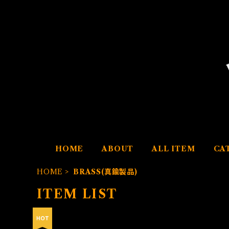
HOME
ABOUT
ALL ITEM
CA
HOME
BRASS(真鍮製品)
ITEM LIST