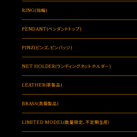
RING(指輪)
PENDANT(ペンダントトップ)
GLASSES HOLDER(偏光グラス＆メガネホルダー)
PINZ(ピンズ、ピンバッジ)
GLASSES HOLDER(偏光グラス＆メガネホルダー)
NET HOLDER(ランディングネットホルダー)
LEATHER(革製品)
BRASS(真鍮製品)
LIMITED MODEL(数量限定、不定期生産）