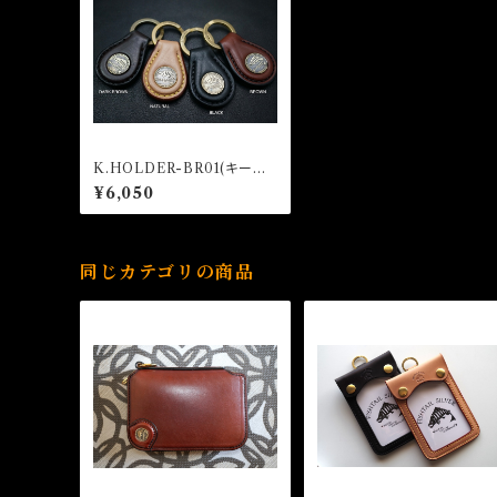
K.HOLDER-BR01(キーホ
ルダー)
¥6,050
同じカテゴリの商品