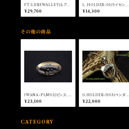
FT-LUREWALLET(ルアー
L .HOLDER-01(ライセンス
ワレット)
ホルダー)
¥29,700
¥14,300
その他の商品
IWANA-PLM02(ピンズ、ピ
G.HOLDER-H03(ペンダン
ンバッジ)
トトップ型グラスホルダー)
¥23,100
¥22,000
CATEGORY