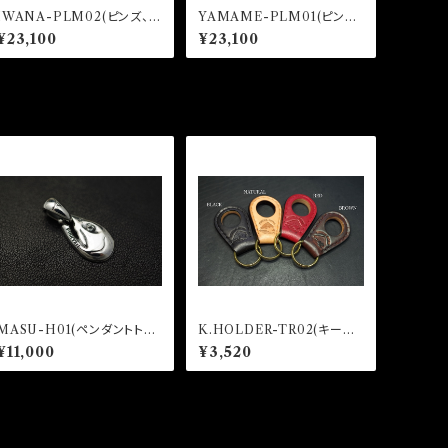
IWANA-PLM02(ピンズ、ピ
YAMAME-PLM01(ピンズ、
ンバッジ)
ピンバッジ)
¥23,100
¥23,100
MASU-H01(ペンダントトッ
K.HOLDER-TR02(キーホ
プ)
ルダー)
¥11,000
¥3,520