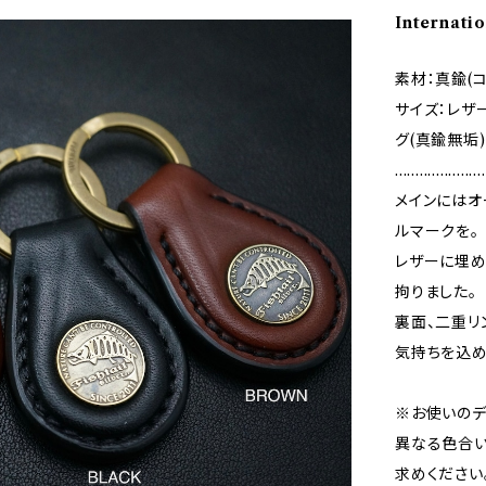
Internatio
素材：真鍮(コ
サイズ：レザ
グ(真鍮無垢)
......................
メインにはオ
ルマークを。
レザーに埋
拘りました。
裏面、二重リ
気持ちを込め
※お使いのデ
異なる色合い
求めください