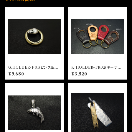
G.HOLDER-P01(ピンズ型グ
K.HOLDER-TR02(キーホル
ラスホルダー)
ダー)
¥9,680
¥3,520