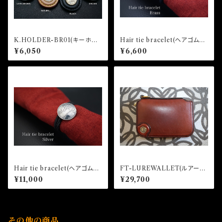
K.HOLDER-BR01(キーホル
Hair tie bracelet(ヘアゴムブ
ダー)
レスレット真鍮)
¥6,050
¥6,600
Hair tie bracelet(ヘアゴムブ
FT-LUREWALLET(ルアーワ
レスレット silver925)
レット)
¥11,000
¥29,700
その他の商品