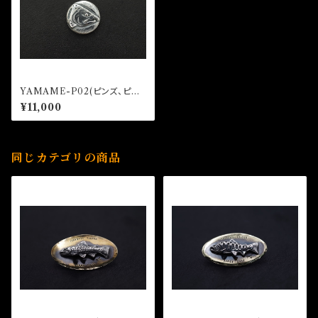
YAMAME-P02(ピンズ、ピン
バッジ)
¥11,000
同じカテゴリの商品