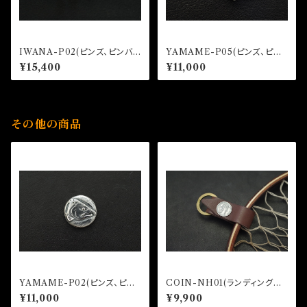
IWANA-P02(ピンズ、ピンバッ
YAMAME-P05(ピンズ、ピン
ジ)
バッジ)
¥15,400
¥11,000
その他の商品
YAMAME-P02(ピンズ、ピン
COIN-NH01(ランディングネ
バッジ)
ットホルダー)
¥11,000
¥9,900