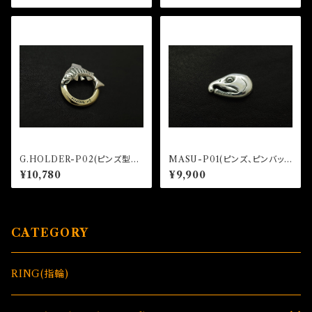
G.HOLDER-P02(ピンズ型グ
MASU-P01(ピンズ、ピンバッ
ラスホルダー)
ジ)
¥10,780
¥9,900
CATEGORY
RING(指輪)